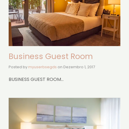
Business Guest Room
Posted by
myuserbsegds
on
Dezembro 1, 2017
BUSINESS GUEST ROOM…