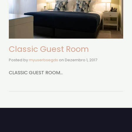
Classic Guest Room
Posted by
myuserbsegds
on
Dezembro 1, 2017
CLASSIC GUEST ROOM…