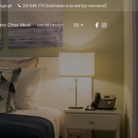
rgo.pt
210 545 770 (Llamada a la red fija nacional)
ano Chac Mool
Localización
ES