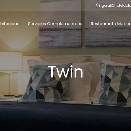
geral@hoteldola
bitaciónes
Servicios Complementarios
Restaurante Mexic
Twin