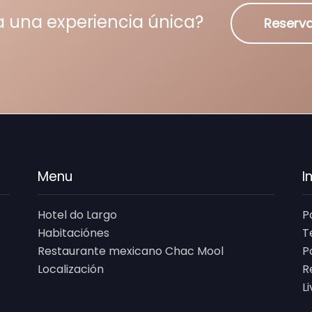
a una experiencia única?
Reserva
Menu
I
Hotel do Largo
P
Habitaciónes
T
Restaurante mexicano Chac Mool
P
Localización
R
L