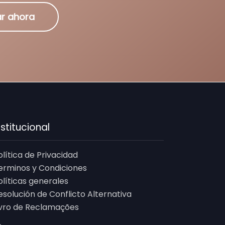
r ahora
nstitucional
olítica de Privacidad
erminos y Condiciones
olíticas generales
esolución de Conflicto Alternativa
ivro de Reclamações